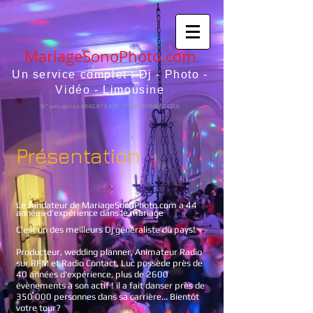
MariageSonoPhoto.com
Un service complet : Dj - Photo -
Vidéo - Limousine
N° entreprise
0640.674.310
TVA BE0640674310
Présentation
Le fondateur de MariageSonoPhoto.com a 44
années d'expérience dans le mariage
C'est un des meil
leurs Dj généraliste du pays!
Producteur, wedding planner, Animateur Radio
sur RFM et Radio Contact, Luc possède près de
40 années d'expérience, plus de 26
00
évènements à son actif ! il a fait danser près de
350 000 personnes dans sa carrière... Bientôt
votre tour?