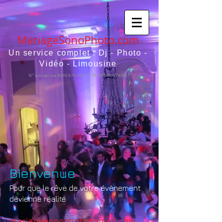
MariageSonoPhoto.com
Un service complet : Dj - Photo -
Vidéo - Limousine
N° entreprise
0640.674.310
TVA BE0640674310
Bienvenue
Pour que le rêve de votre évènement
devienne réalité
mariagesonophoto@gmail.com